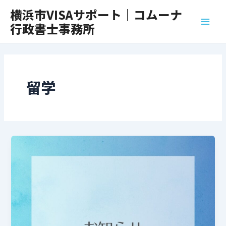
内
Main
横浜市VISAサポート｜コムーナ
容
行政書士事務所
Men
を
ス
キ
ッ
プ
留学