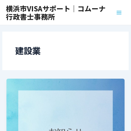
内
Main
横浜市VISAサポート｜コムーナ
容
行政書士事務所
Men
を
ス
キ
ッ
プ
建設業