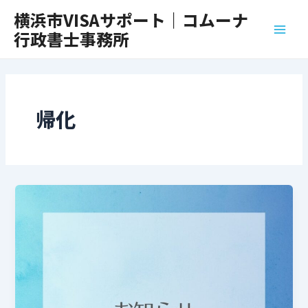
内
Main
横浜市VISAサポート｜コムーナ
容
行政書士事務所
Men
を
ス
キ
ッ
プ
帰化