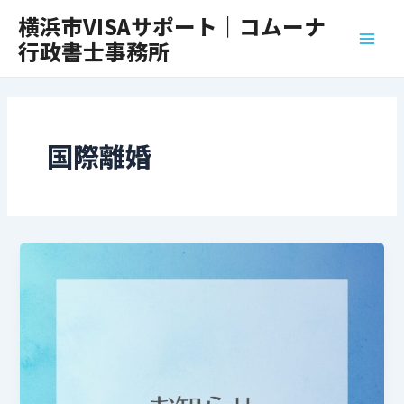
内
Main
横浜市VISAサポート｜コムーナ
容
行政書士事務所
Men
を
ス
キ
ッ
プ
国際離婚