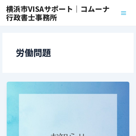
内
Main
横浜市VISAサポート｜コムーナ
容
行政書士事務所
Men
を
ス
キ
ッ
プ
労働問題