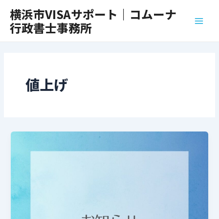
内
Main
横浜市VISAサポート｜コムーナ
容
行政書士事務所
Men
を
ス
キ
ッ
プ
値上げ