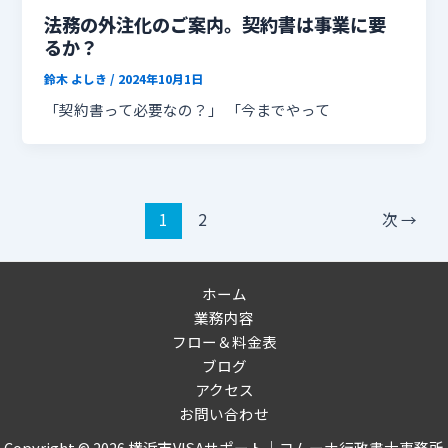
法務の外注化のご案内。契約書は事業に要
るか？
鈴木 よしき
/
2024年10月1日
「契約書って必要なの？」 「今までやって
1
2
次
→
ホーム
業務内容
フロー＆料金表
ブログ
アクセス
お問い合わせ
Copyright © 2026 横浜市VISAサポート｜コムーナ行政書士事務所