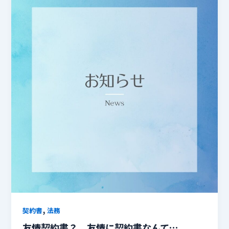
,
契約書
法務
友情契約書？ 友情に契約書なんて…