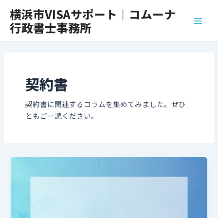
内
投
Main
横浜市VISAサポート｜コムーナ
容
稿
行政書士事務所
Men
を
の
ス
ペ
キ
ー
ッ
ジ
プ
送
契約書
り
契約書に関連するコラムを集めてみました。ぜひ
ともご一読ください。