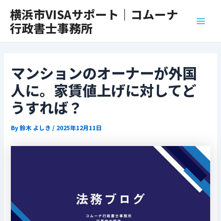
内
Post
Main
横浜市VISAサポート｜コムーナ
容
navigation
行政書士事務所
Men
を
ス
キ
ッ
マンションのオーナーが外国
プ
人に。家賃値上げに対してど
うすれば？
By
鈴木 よしき
/
2025年12月11日