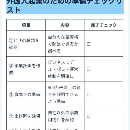
外国人起業のための準備チェックリ
スト
項目
内容
完了チェック
自分の在留資格
①ビザの種類を
で起業できるか
☐
確認
調べる
ビジネスモデ
② 事業計画を作
ル・収支・運営
☐
成
体制を明確に
500万円以上の資
③ 資本金の準備
金を証明できる
☐
よう準備
自宅以外の事業
③ 事務所を確保
☐
用物件を契約