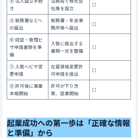
④ 法人設立手続
法務局で株式会
☐
き
社等を設立
⑤ 税務署などへ
税務署・年金事
☐
の届出
務所等へ届出
⑥ 経営・管理ビ
入管に提出する
ザ申請書類を準
☐
書類一式を整備
備
⑦ 入管へビザ変
在留資格変更許
☐
更申請
可申請を提出
⑧ 許可後に事業
許可が下り次
☐
本格開始
第、営業開始
起業成功への第一歩は「正確な情報
と準備」から