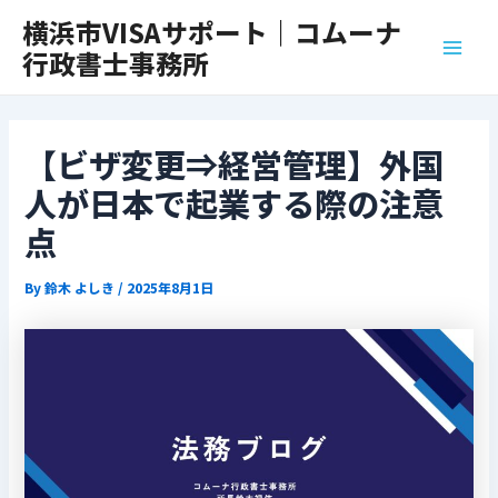
内
Post
Main
横浜市VISAサポート｜コムーナ
容
navigation
行政書士事務所
Men
を
ス
キ
ッ
【ビザ変更⇒経営管理】外国
プ
人が日本で起業する際の注意
点
By
鈴木 よしき
/
2025年8月1日