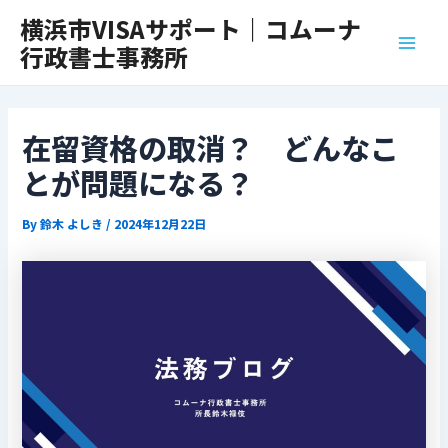
内
Post
Main
横浜市VISAサポート｜コムーナ
容
navigation
行政書士事務所
Men
を
ス
キ
ッ
在留資格の取消？ どんなこ
プ
とが問題になる？
By
鈴木 よしき
/
2024年12月22日