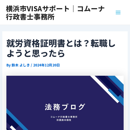
内
Post
Main
横浜市VISAサポート｜コムーナ
容
navigation
行政書士事務所
Men
を
ス
キ
ッ
就労資格証明書とは？転職し
プ
ようと思ったら
By
鈴木 よしき
/
2024年12月20日