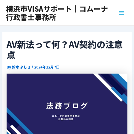
内
Post
Main
横浜市VISAサポート｜コムーナ
容
navigation
行政書士事務所
Men
を
ス
キ
ッ
AV新法って何？AV契約の注意
プ
点
By
鈴木 よしき
/
2024年12月7日