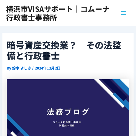
内
Post
Main
横浜市VISAサポート｜コムーナ
容
navigation
行政書士事務所
Men
を
ス
キ
ッ
暗号資産交換業？ その法整
プ
備と行政書士
By
鈴木 よしき
/
2024年12月2日