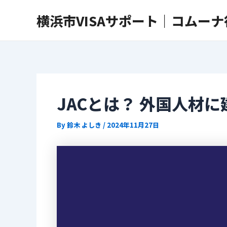
内
Post
横浜市VISAサポート｜コムー
容
navigation
を
ス
キ
ッ
プ
JACとは？ 外国人材
By
鈴木 よしき
/
2024年11月27日