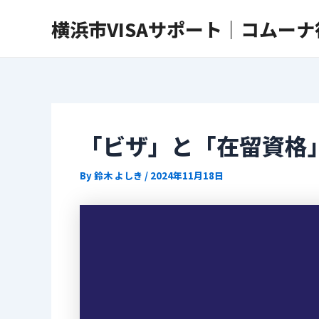
内
Post
横浜市VISAサポート｜コムー
容
navigation
を
ス
キ
ッ
プ
「ビザ」と「在留資格
By
鈴木 よしき
/
2024年11月18日