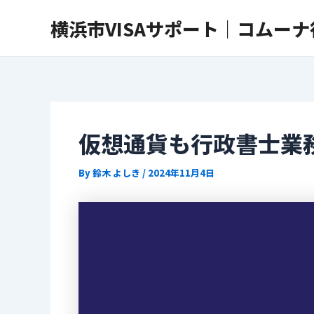
内
Post
横浜市VISAサポート｜コムー
容
navigation
を
ス
キ
ッ
プ
仮想通貨も行政書士業
By
鈴木 よしき
/
2024年11月4日