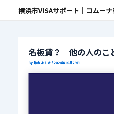
内
Post
横浜市VISAサポート｜コムー
容
navigation
を
ス
キ
ッ
プ
名板貸？ 他の人のこ
By
鈴木 よしき
/
2024年10月29日