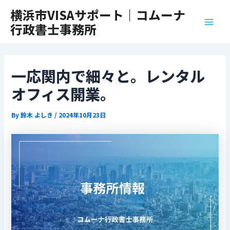
内
Post
Main
横浜市VISAサポート｜コムーナ
容
navigation
行政書士事務所
Men
を
ス
キ
ッ
一応関内で細々と。レンタル
プ
オフィス開業。
By
鈴木 よしき
/
2024年10月23日