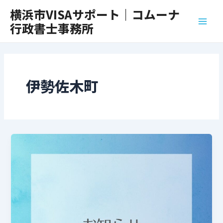
内
Main
横浜市VISAサポート｜コムーナ
容
行政書士事務所
Men
を
ス
キ
ッ
プ
伊勢佐木町